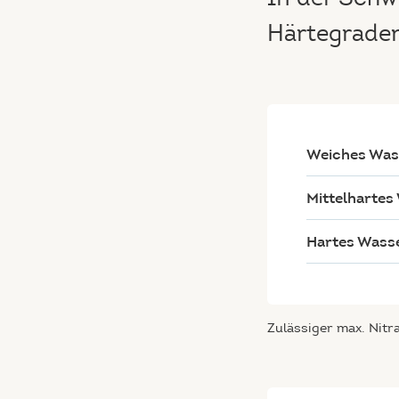
Härtegraden
Weiches Wa
Mittelharte
Hartes Wass
Zulässiger max. Nitr