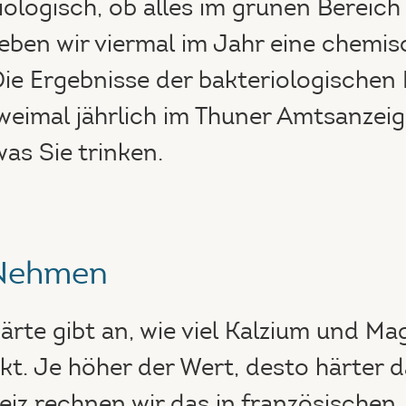
ologisch, ob alles im grünen Bereich 
geben wir viermal im Jahr eine chemi
Die Ergebnisse der bakteriologischen
zweimal jährlich im Thuner Amtsanzeig
was Sie trinken.
 Nehmen
ärte gibt an, wie viel Kalzium und M
kt. Je höher der Wert, desto härter 
eiz rechnen wir das in französischen