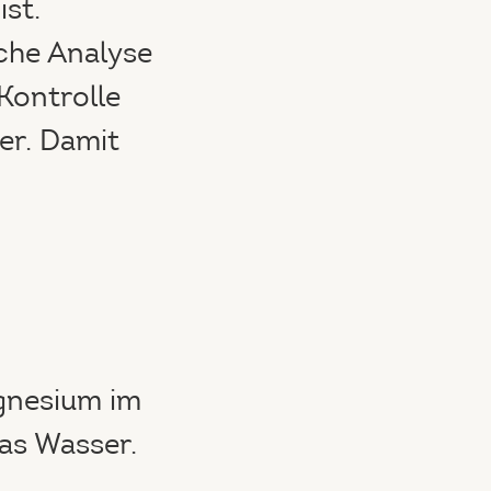
ist.
sche Analyse
 Kontrolle
er. Damit
agnesium im
das Wasser.