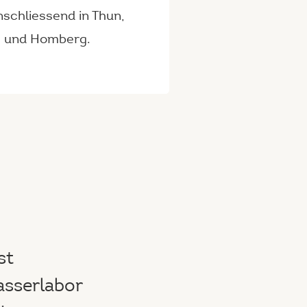
nschliessend in Thun,
h
und Homberg.
st
asserlabor