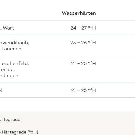
Wasserhärten
d, Wart
24 – 27 °fH
hwendibach,
23 – 26 °fH
, Lauenen
 Lerchenfeld,
21 – 25 °fH
renast,
endingen
l
21 – 25 °fH
Härtegrade
e Härtegrade (°dH)