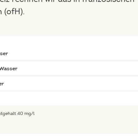
 (ofH).
sser
s Wasser
er
atgehalt 40 mg/l