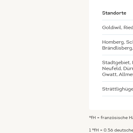
Standorte
Goldiwil, Rie
Homberg, Sc
Brändlisberg
Stadtgebiet,
Neufeld, Dür
Gwatt, Allm
Strättlighüge
°fH = französische 
1 °fH = 0.56 deutsch