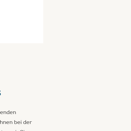
s
henden
Ihnen bei der