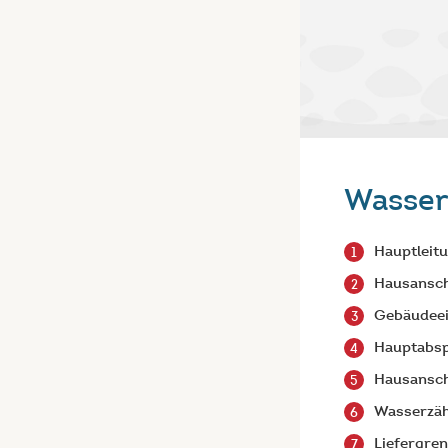
Wasser
Hauptleit
Hausansch
Gebäudee
Hauptabs
Hausansch
Wasserzäh
Liefergre