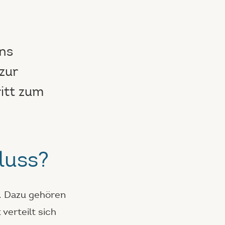
ans
zur
ritt zum
luss?
e. Dazu gehören
verteilt sich