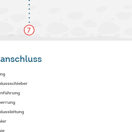
anschluss
ung
lussschieber
inführung
perrung
lussleitung
ler
nze