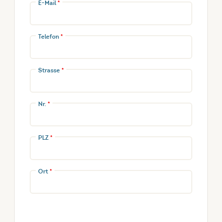
E-Mail
*
Telefon
*
Strasse
*
Nr.
*
PLZ
*
Ort
*